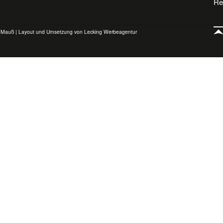
Re
o Mauß
|
Layout und Umsetzung von Lecking Werbeagentur