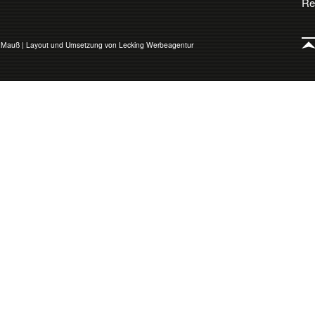
Re
o Mauß
|
Layout und Umsetzung von Lecking Werbeagentur